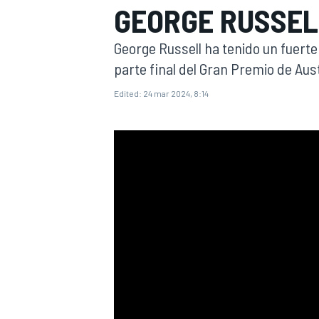
GEORGE RUSSEL
FÓRMULA E
MOTO
George Russell ha tenido un fuerte
parte final del Gran Premio de Aus
Edited:
24 mar 2024, 8:14
NASCAR
INDYCAR
SPORTSCAR
RALLY
TURISM
MÁS