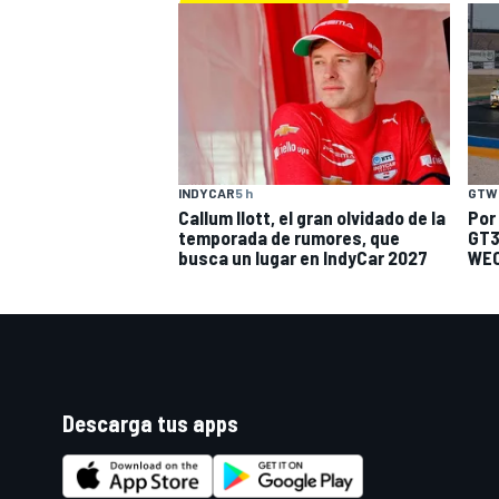
INDYCAR
5 h
GTW
Callum Ilott, el gran olvidado de la
Por
temporada de rumores, que
GT3
busca un lugar en IndyCar 2027
WEC
Descarga tus apps