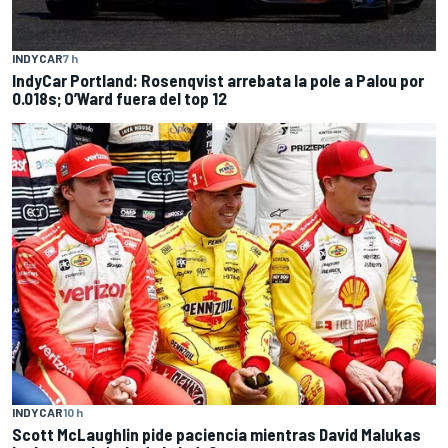
INDYCAR
7 h
IndyCar Portland: Rosenqvist arrebata la pole a Palou por
0.018s; O’Ward fuera del top 12
INDYCAR
10 h
Scott McLaughlin pide paciencia mientras David Malukas