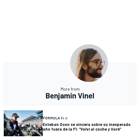
More from
Benjamin Vinel
FÓRMULA 1
4 d
Esteban Ocon se sincera sobre su inesperado
año fuera de la F1: “Volví al coche y lloré”