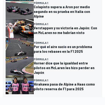
FÓRMULA 1
Colapinto supera a Aron por medio
segundo en su prueba en Italia con
Alpine
FÓRMULA 1
Verstappen y su victoria en Japón: Con
un McLaren no me habrían visto
FÓRMULA 1
Por qué el aire sucio es un problema
para los rebases en la F1 2025
FÓRMULA 1
Horner dice que la igualdad entre
pilotos en McLaren les hizo perder en
Japón
FÓRMULA 1
Hirakawa pasa de Alpine a Haas como
piloto reserva de F1 para 2025