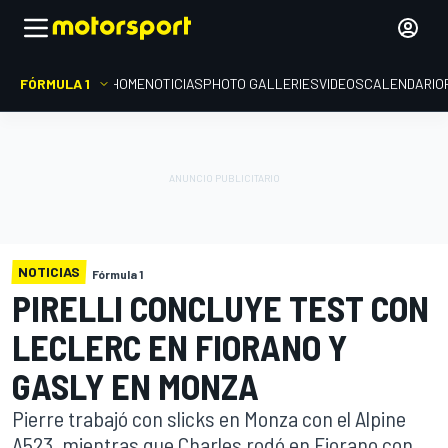
FÓRMULA 1
HOME
NOTICIAS
PHOTO GALLERIES
VIDEOS
CALENDARIO
NOTICIAS
Fórmula 1
PIRELLI CONCLUYE TEST CON
LECLERC EN FIORANO Y
GASLY EN MONZA
Pierre trabajó con slicks en Monza con el Alpine
A523, mientras que Charles rodó en Fiorano con