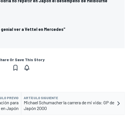
 podría no repetir en Japón el desempeño de Melbourne
 genial ver a Vettel en Mercedes"
hare Or Save This Story
ULO PREVIO
ARTÍCULO SIGUIENTE
ación para
Michael Schumacher la carrera de mi vida: GP de
s en Japón
Japón 2000