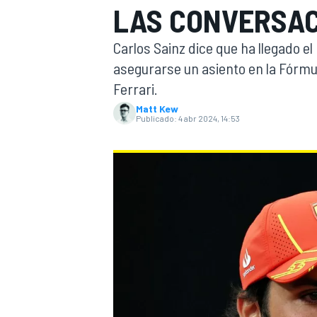
LAS CONVERSAC
FÓRMULA E
MOTO
Carlos Sainz dice que ha llegado 
asegurarse un asiento en la Fórmul
Ferrari.
Matt Kew
Publicado:
4 abr 2024, 14:53
NASCAR
INDYCAR
SPORTSCAR
RALLY
TURISM
MÁS