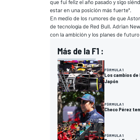
que fui feliz el año pasado y sigo sié
estar en una posición más fuerte".
En medio de los rumores de que Aston 
de tecnología de Red Bull, Adrian New
con la ambición y los planes de futuro
Más de la F1 :
FÓRMULA 1
Los cambios de R
Japón
FÓRMULA 1
Checo Pérez tem
FÓRMULA 1