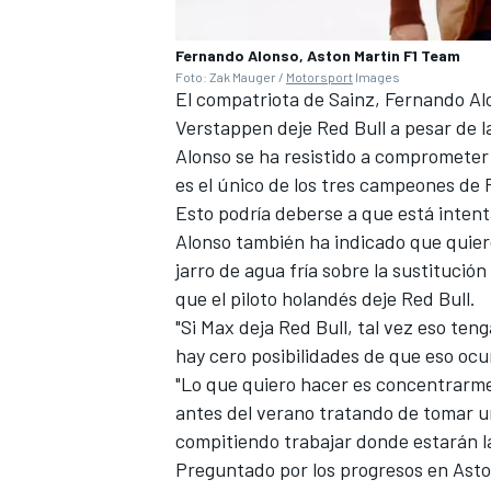
Fernando Alonso, Aston Martin F1 Team
Foto: Zak Mauger /
Motorsport
Images
El compatriota de Sainz,
Fernando Al
Verstappen deje Red Bull a pesar de la
Alonso se ha resistido a comprometer
es el único de los tres campeones de F
Esto podría deberse a que está inten
Alonso también ha indicado que quier
jarro de agua fría sobre la sustitució
que el piloto holandés deje Red Bull.
"Si Max deja Red Bull, tal vez eso ten
hay cero posibilidades de que eso ocur
"Lo que quiero hacer es concentrarme 
antes del verano tratando de tomar una
compitiendo trabajar donde estarán la
Preguntado por los progresos en Asto