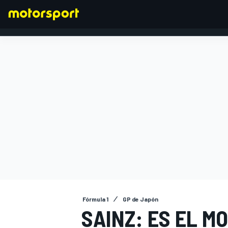
FÓRMULA 1
Fórmula 1
GP de Japón
SAINZ: ES EL M