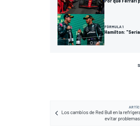
Por qué Ferrari
FÓRMULA 1
Hamilton: "Sería
S
ARTÍC
Los cambios de Red Bull en la refriger
evitar problema