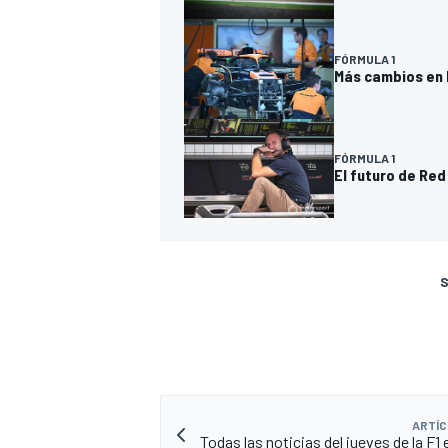
FÓRMULA 1
Más cambios en 
FÓRMULA 1
El futuro de Red 
S
ARTÍC
Todas las noticias del jueves de la F1