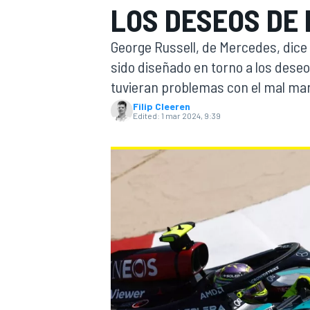
LOS DESEOS DE
FÓRMULA E
MOTO
George Russell, de Mercedes, dice
sido diseñado en torno a los dese
tuvieran problemas con el mal ma
Filip Cleeren
Edited:
1 mar 2024, 9:39
NASCAR
INDYCAR
SPORTSCAR
RALLY
TURISM
MÁS