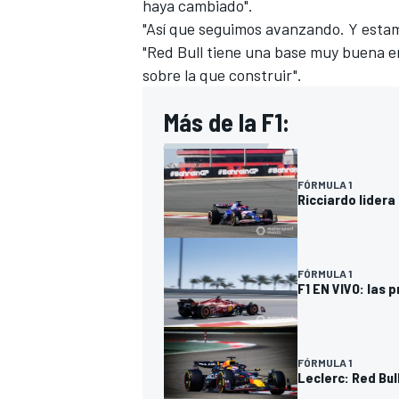
haya cambiado".
"Así que seguimos avanzando. Y estam
"Red Bull tiene una base muy buena 
sobre la que construir".
Más de la F1:
FÓRMULA 1
Ricciardo lidera
FÓRMULA 1
F1 EN VIVO: las 
FÓRMULA 1
Leclerc: Red Bul