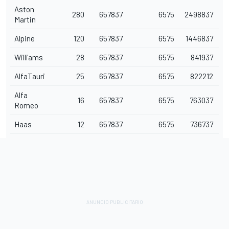
Aston
280
657837
6575
2498837
Martin
Alpine
120
657837
6575
1446837
Williams
28
657837
6575
841937
AlfaTauri
25
657837
6575
822212
Alfa
16
657837
6575
763037
Romeo
Haas
12
657837
6575
736737