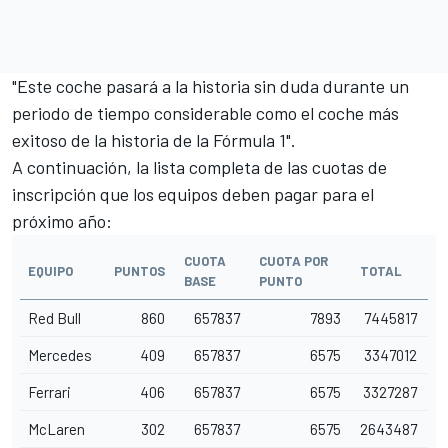
"Este coche pasará a la historia sin duda durante un
periodo de tiempo considerable como el coche más
exitoso de la historia de la Fórmula 1".
A continuación, la lista completa de las cuotas de
inscripción que los equipos deben pagar para el
próximo año:
CUOTA
CUOTA POR
EQUIPO
PUNTOS
TOTAL
BASE
PUNTO
Red Bull
860
657837
7893
7445817
Mercedes
409
657837
6575
3347012
Ferrari
406
657837
6575
3327287
McLaren
302
657837
6575
2643487