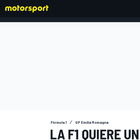
FÓRMULA 1
Fórmula 1
GP Emilia Romagna
LA F1 QUIERE U