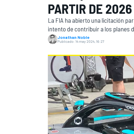
PARTIR DE 2026
FÓRMULA E
MOTO
La FIA ha abierto una licitación pa
intento de contribuir a los planes 
Jonathan Noble
Publicado:
14 may 2024, 16:27
NASCAR
INDYCAR
SPORTSCAR
RALLY
TURISM
MÁS