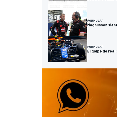
FÓRMULA 1
Magnussen sient
FÓRMULA 1
El golpe de real