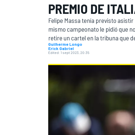
PREMIO DE ITALI
FÓRMULA E
MOTO
Felipe Massa tenía previsto asistir
mismo campeonato le pidió que no 
retire un cartel en la tribuna que
Guilherme Longo
Erick Gabriel
Edited:
1 sept 2023, 20:35
NASCAR
INDYCAR
SPORTSCAR
RALLY
TURISM
MÁS