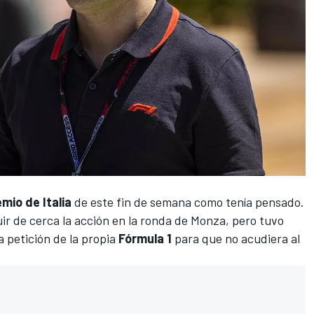
mio de Italia
de este fin de semana como tenía pensado.
guir de cerca la acción en la ronda de Monza, pero tuvo
a petición de la propia
Fórmula 1
para que no acudiera al