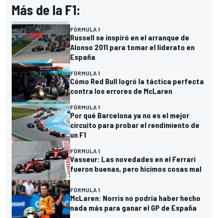
Más de la F1:
FÓRMULA 1
Russell se inspiró en el arranque de
Alonso 2011 para tomar el liderato en
España
FÓRMULA 1
Cómo Red Bull logró la táctica perfecta
contra los errores de McLaren
FÓRMULA 1
Por qué Barcelona ya no es el mejor
circuito para probar el rendimiento de
un F1
FÓRMULA 1
Vasseur: Las novedades en el Ferrari
fueron buenas, pero hicimos cosas mal
FÓRMULA 1
McLaren: Norris no podría haber hecho
nada más para ganar el GP de España