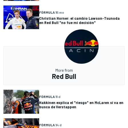
FÓRMULA 1
5 mo
Christian Horner: el cambio Lawson-Tsunoda
en Red Bull "no fue mi decisión"
More from
Red Bull
FÓRMULA 1
1 d
Hakkinen explica el "riesgo" en McLaren si va en
busca de Verstappen
FÓRMULA 1
4 d