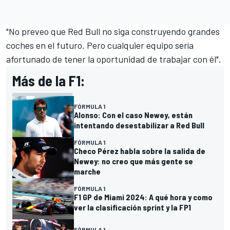
"No preveo que Red Bull no siga construyendo grandes
coches en el futuro. Pero cualquier equipo sería
afortunado de tener la oportunidad de trabajar con él".
Más de la F1:
FÓRMULA 1
Alonso: Con el caso Newey, están
intentando desestabilizar a Red Bull
FÓRMULA 1
Checo Pérez habla sobre la salida de
Newey: no creo que más gente se
marche
FÓRMULA 1
F1 GP de Miami 2024: A qué hora y como
ver la clasificación sprint y la FP1
FÓRMULA 1