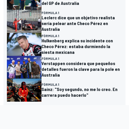
del GP de Australia
FÓRMULA 1
Leclerc dice que un objetivo realista
sería pelear ante Checo Pérez en
Australia
FÓRMULA 1
Hulkenberg explica su incidente con
Checo Pérez: estaba durmiendo la
siesta mexicana
FÓRMULA 1
Verstappen considera que pequeños
detalles fueron la clave para la pole en
Australia
FÓRMULA 1
Sainz: "Soy segundo, no me lo creo. En
carrera puedo hacerlo"