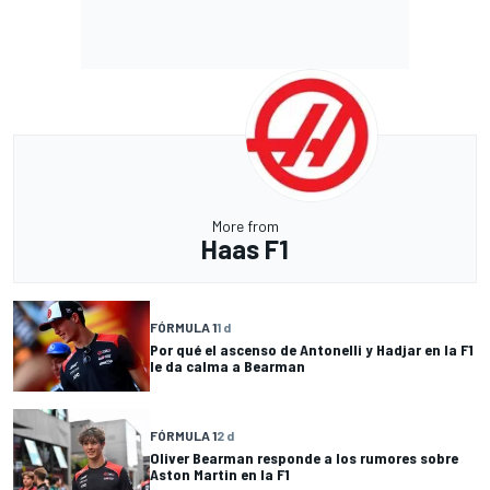
More from
Haas F1
FÓRMULA 1
1 d
Por qué el ascenso de Antonelli y Hadjar en la F1
le da calma a Bearman
FÓRMULA 1
2 d
Oliver Bearman responde a los rumores sobre
Aston Martin en la F1