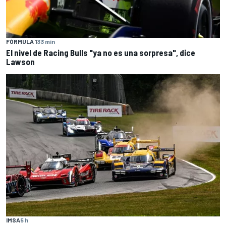
FÓRMULA 1
33 min
El nivel de Racing Bulls "ya no es una sorpresa", dice
Lawson
IMSA
5 h