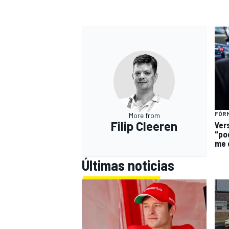
FÓRM
More from
Filip Cleeren
Ver
"po
me 
Últimas noticias