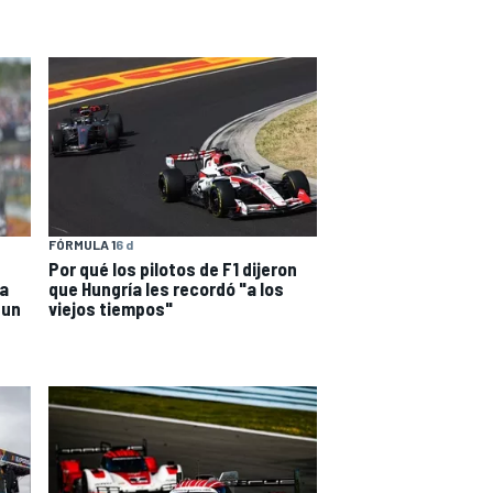
FÓRMULA 1
6 d
Por qué los pilotos de F1 dijeron
ta
que Hungría les recordó "a los
 un
viejos tiempos"