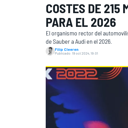
COSTES DE 215 
FÓRMULA E
MOTO
PARA EL 2026
El organismo rector del automovil
de Sauber a Audi en el 2026.
Filip Cleeren
Publicado:
19 oct 2024, 19:01
NASCAR
INDYCAR
SPORTSCAR
RALLY
TURISM
MÁS