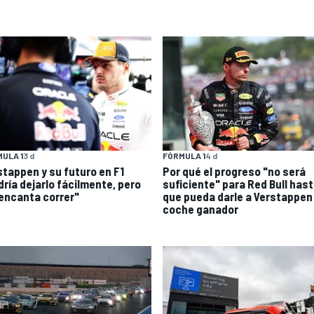
ULA 1
3 d
FÓRMULA 1
4 d
stappen y su futuro en F1
Por qué el progreso "no será
dría dejarlo fácilmente, pero
suficiente" para Red Bull has
encanta correr"
que pueda darle a Verstappen
coche ganador