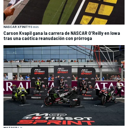
NASCAR XFINITY
6 min
Carson Kvapil gana la carrera de NASCAR O'Reilly en Iowa
tras una caótica reanudación con prórroga
MOTOGP
4 h