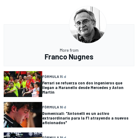
More from
Franco Nugnes
FÓRMULA 1
5 d
Ferrari se refuerza con dos ingenieros que
llegan a Maranello desde Mercedes y Aston
Martin
FÓRMULA 1
6 d
Domenicali: "Antonelli es un activo
extraordinario para la F1 atrayendo a nuevos
aficionados"
FÓRMULA 1
8 d