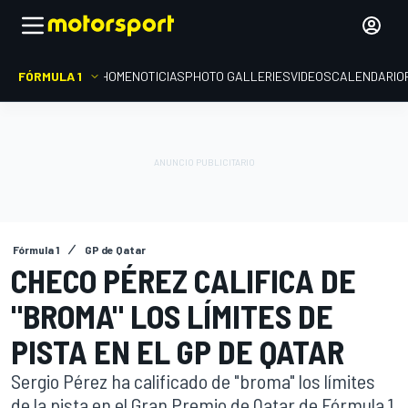
FÓRMULA 1
HOME
NOTICIAS
PHOTO GALLERIES
VIDEOS
CALENDARIO
Fórmula 1
GP de Qatar
CHECO PÉREZ CALIFICA DE
"BROMA" LOS LÍMITES DE
PISTA EN EL GP DE QATAR
Sergio Pérez ha calificado de "broma" los límites
de la pista en el Gran Premio de Qatar de Fórmula 1