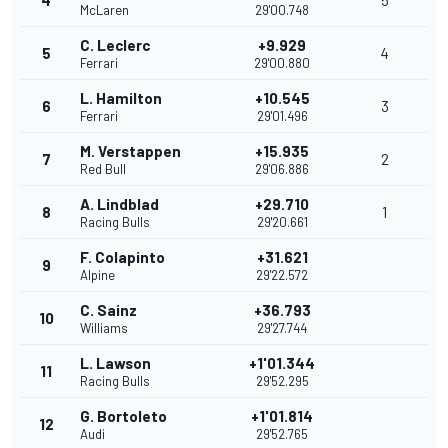
McLaren
29'00.748
C. Leclerc
+9.929
5
4
Ferrari
29'00.880
L. Hamilton
+10.545
6
3
Ferrari
29'01.496
M. Verstappen
+15.935
7
2
Red Bull
29'06.886
A. Lindblad
+29.710
8
1
Racing Bulls
29'20.661
F. Colapinto
+31.621
9
Alpine
29'22.572
C. Sainz
+36.793
10
Williams
29'27.744
L. Lawson
+1'01.344
11
Racing Bulls
29'52.295
G. Bortoleto
+1'01.814
12
Audi
29'52.765