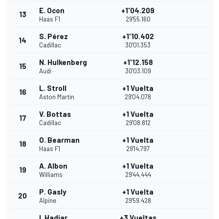
E. Ocon
+1'04.209
13
Haas F1
29'55.160
S. Pérez
+1'10.402
14
Cadillac
30'01.353
N. Hulkenberg
+1'12.158
15
Audi
30'03.109
L. Stroll
+1 Vuelta
16
Aston Martin
29'04.078
V. Bottas
+1 Vuelta
17
Cadillac
29'08.812
O. Bearman
+1 Vuelta
18
Haas F1
29'14.797
A. Albon
+1 Vuelta
19
Williams
29'44.444
P. Gasly
+1 Vuelta
20
Alpine
29'59.428
I. Hadjar
+3 Vueltas