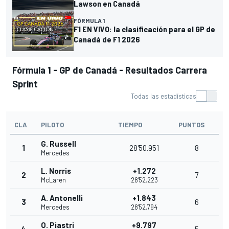
Lawson en Canadá
FÓRMULA 1
F1 EN VIVO: la clasificación para el GP de
Canadá de F1 2026
Fórmula 1 - GP de Canadá - Resultados Carrera
Sprint
Todas las estadísticas
CLA
PILOTO
TIEMPO
PUNTOS
G. Russell
1
28'50.951
8
Mercedes
L. Norris
+1.272
2
7
McLaren
28'52.223
A. Antonelli
+1.843
3
6
Mercedes
28'52.794
O. Piastri
+9.797
4
5