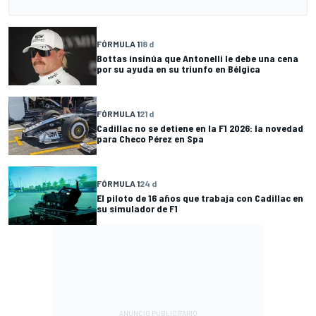
FÓRMULA 1
18 d
Bottas insinúa que Antonelli le debe una cena
por su ayuda en su triunfo en Bélgica
FÓRMULA 1
21 d
Cadillac no se detiene en la F1 2026: la novedad
para Checo Pérez en Spa
FÓRMULA 1
24 d
El piloto de 16 años que trabaja con Cadillac en
su simulador de F1