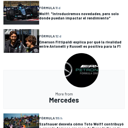
FÓRMULA 1
1 d
Wolff: "Introduciremos novedades, pero solo
donde puedan impactar el rendimiento"
FÓRMULA 1
2 d
Emerson Fittipaldi explica por qué la rivalidad
entre Antonelli y Russell es positiva para la F1
More from
Mercedes
FÓRMULA 1
15 h
Szafnauer desvela cómo Toto Wolff contribuyó