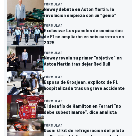
FÓRMULA 1
Newey debuta en Aston Martin: la
revolución empieza con un "genio"
FÓRMULA 1
Exclusiva: Los paneles de comisarios
de F1 se ampliarán en seis carreras en
2025
FÓRMULA 1
Newey revela su primer "objetivo" en
Aston Martin tras dejar Red Bull
FÓRMULA 1
Esposa de Grosjean, expiloto de F1,
hospitalizada tras un grave accidente
FÓRMULA 1
El desafío de Hamilton en Ferrari "no
debe subestimarse", dice analista
FÓRMULA 1
Ocon: El kit de refrigeración del piloto