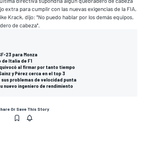
 última directiva supondría algún quebradero de cabeza
jo extra para cumplir con las nuevas exigencias de la FIA,
Mike Krack, dijo: "No puedo hablar por los demás equipos,
dero de cabeza".
 SF-23 para Monza
 de Italia de F1
quivocó al firmar por tanto tiempo
Sainz y Pérez cerca en el top 3
a sus problemas de velocidad punta
su nuevo ingeniero de rendimiento
hare Or Save This Story