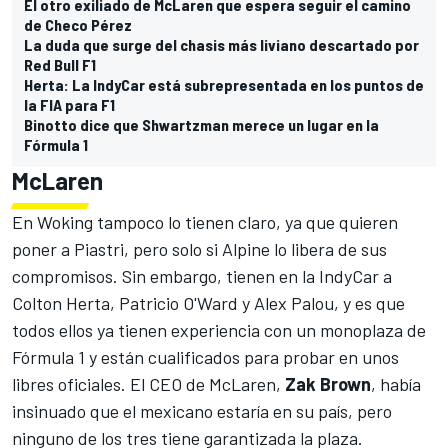
El otro exiliado de McLaren que espera seguir el camino
de Checo Pérez
La duda que surge del chasis más liviano descartado por
Red Bull F1
Herta: La IndyCar está subrepresentada en los puntos de
la FIA para F1
Binotto dice que Shwartzman merece un lugar en la
Fórmula 1
McLaren
En Woking tampoco lo tienen claro, ya que quieren
poner a Piastri, pero solo si Alpine lo libera de sus
compromisos. Sin embargo, tienen en la IndyCar a
Colton Herta
,
Patricio O'Ward
y
Alex Palou
, y es que
todos ellos ya tienen experiencia con un monoplaza de
Fórmula 1 y están cualificados para probar en unos
libres oficiales. El CEO de McLaren,
Zak Brown
, había
insinuado que el mexicano estaría en su país, pero
ninguno de los tres tiene garantizada la plaza.