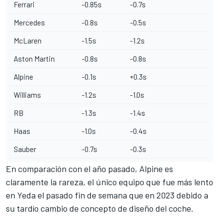
Ferrari
-0.85s
-0.7s
Mercedes
-0.8s
-0.5s
McLaren
-1.5s
-1.2s
Aston Martin
-0.8s
-0.8s
Alpine
-0.1s
+0.3s
Williams
-1.2s
-1.0s
RB
-1.3s
-1.4s
Haas
-1.0s
-0.4s
Sauber
-0.7s
-0.3s
En comparación con el año pasado, Alpine es
claramente la rareza, el único equipo que fue más lento
en Yeda el pasado fin de semana que en 2023 debido a
su tardío cambio de concepto de diseño del coche.