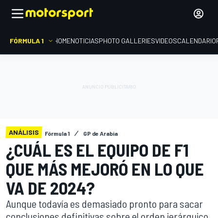
FÓRMULA 1
HOME
NOTICIAS
PHOTO GALLERIES
VIDEOS
CALENDARIO
ANÁLISIS
Fórmula 1
GP de Arabia
¿CUÁL ES EL EQUIPO DE F1
QUE MÁS MEJORÓ EN LO QUE
VA DE 2024?
Aunque todavía es demasiado pronto para sacar
conclusiones definitivas sobre el orden jerárquico