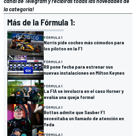
canal de Telegram
y recibirás todas las novedades de
la categoría!
Más de la Fórmula 1:
FÓRMULA 1
Norris pide coches más cómodos para
los pilotos en la F1
FÓRMULA 1
RB pone fecha para estrenar sus
nuevas instalaciones en Milton Keynes
FÓRMULA 1
La FIA se involucra en el caso Horner y
evalúa una queja formal
FÓRMULA 1
Bottas admite que Sauber F1
necesitaba un llamado de atención en
Yeda
FÓRMULA 1