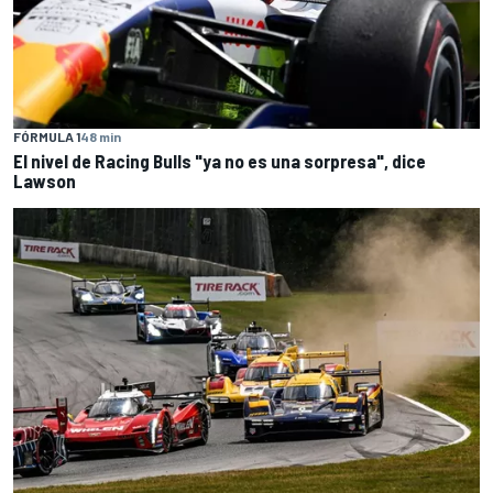
FÓRMULA 1
48 min
El nivel de Racing Bulls "ya no es una sorpresa", dice
Lawson