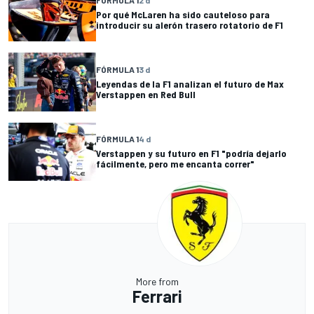
Por qué McLaren ha sido cauteloso para
introducir su alerón trasero rotatorio de F1
FÓRMULA 1
3 d
Leyendas de la F1 analizan el futuro de Max
Verstappen en Red Bull
FÓRMULA 1
4 d
Verstappen y su futuro en F1 "podría dejarlo
fácilmente, pero me encanta correr"
More from
Ferrari