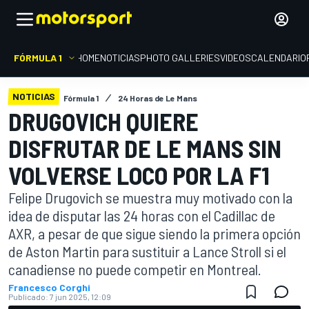
FÓRMULA 1
HOME
NOTICIAS
PHOTO GALLERIES
VIDEOS
CALENDARIO
NOTICIAS
Fórmula 1
24 Horas de Le Mans
DRUGOVICH QUIERE
DISFRUTAR DE LE MANS SIN
VOLVERSE LOCO POR LA F1
Felipe Drugovich se muestra muy motivado con la
idea de disputar las 24 horas con el Cadillac de
AXR, a pesar de que sigue siendo la primera opción
de Aston Martin para sustituir a Lance Stroll si el
canadiense no puede competir en Montreal.
Francesco Corghi
Publicado:
7 jun 2025, 12:09