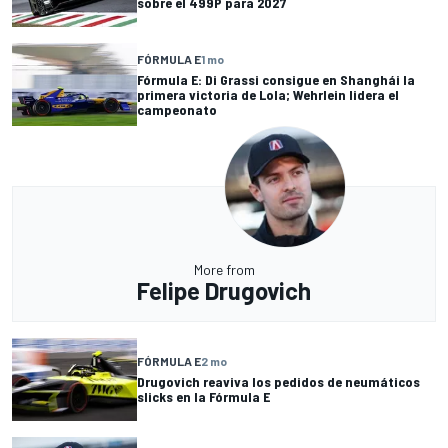
sobre el 499P para 2027
FÓRMULA E
1 mo
Fórmula E: Di Grassi consigue en Shanghái la
primera victoria de Lola; Wehrlein lidera el
campeonato
More from
Felipe Drugovich
FÓRMULA E
2 mo
Drugovich reaviva los pedidos de neumáticos
slicks en la Fórmula E