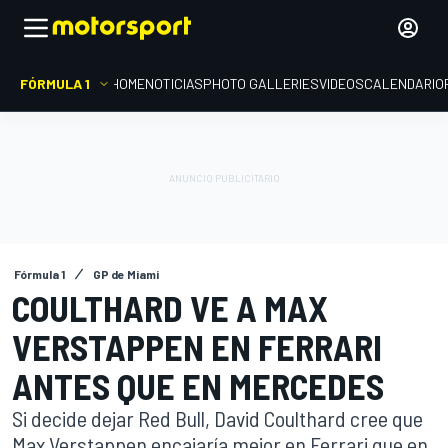
FÓRMULA 1
HOME
NOTICIAS
PHOTO GALLERIES
VIDEOS
CALENDARIO
Fórmula 1
GP de Miami
COULTHARD VE A MAX
VERSTAPPEN EN FERRARI
ANTES QUE EN MERCEDES
Si decide dejar Red Bull, David Coulthard cree que
Max Verstappen encajaría mejor en Ferrari que en