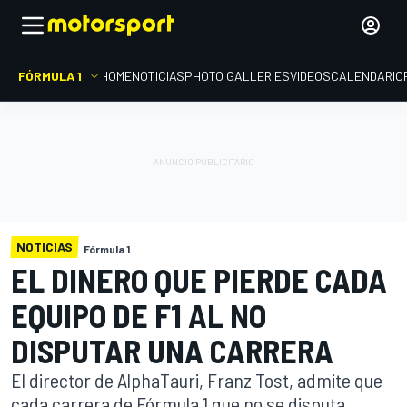
FÓRMULA 1
HOME
NOTICIAS
PHOTO GALLERIES
VIDEOS
CALENDARIO
NOTICIAS
Fórmula 1
EL DINERO QUE PIERDE CADA
EQUIPO DE F1 AL NO
DISPUTAR UNA CARRERA
El director de AlphaTauri, Franz Tost, admite que
cada carrera de Fórmula 1 que no se disputa