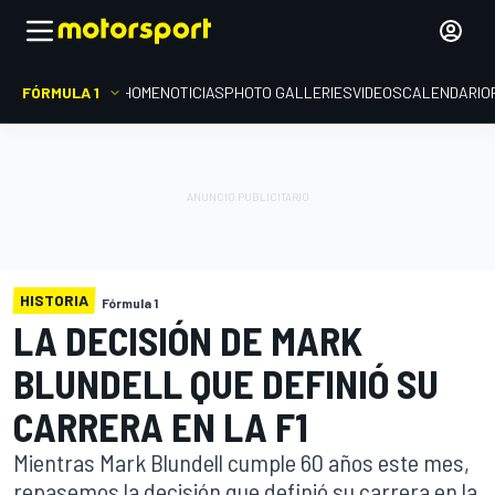
FÓRMULA 1
HOME
NOTICIAS
PHOTO GALLERIES
VIDEOS
CALENDARIO
HISTORIA
Fórmula 1
LA DECISIÓN DE MARK
BLUNDELL QUE DEFINIÓ SU
CARRERA EN LA F1
Mientras Mark Blundell cumple 60 años este mes,
repasemos la decisión que definió su carrera en la