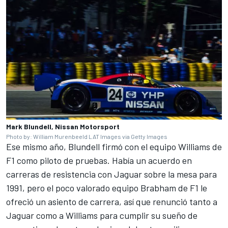
Mark Blundell, Nissan Motorsport
Photo by: William Murenbeeld LAT Images via Getty Images
Ese mismo año, Blundell firmó con el equipo
Williams
de
F1 como piloto de pruebas. Había un acuerdo en
carreras de resistencia con Jaguar sobre la mesa para
1991, pero el poco valorado equipo Brabham de F1 le
ofreció un asiento de carrera, así que renunció tanto a
Jaguar como a Williams para cumplir su sueño de