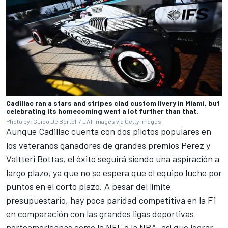
Cadillac ran a stars and stripes clad custom livery in Miami, but
celebrating its homecoming went a lot further than that.
Photo by: Guido De Bortoli / LAT Images via Getty Images
Aunque Cadillac cuenta con dos pilotos populares en
los veteranos ganadores de grandes premios Perez y
Valtteri Bottas
, el éxito seguirá siendo una aspiración a
largo plazo, ya que no se espera que el equipo luche por
puntos en el corto plazo. A pesar del límite
presupuestario, hay poca paridad competitiva en la F1
en comparación con las grandes ligas deportivas
norteamericanas como la NFL o la NBA, así que lograr