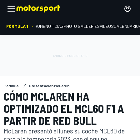
FÓRMULA 1
HOME
NOTICIAS
PHOTO GALLERIES
VIDEOS
CALENDARIO
Fórmula 1
Presentación McLaren
CÓMO MCLAREN HA
OPTIMIZADO EL MCL60 F1 A
PARTIR DE RED BULL
McLaren presentó el lunes su coche MCL60 de
cara a la temporada 2023, con el equipo