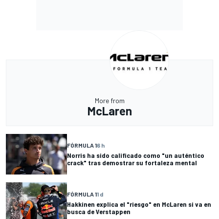
More from
McLaren
FÓRMULA 1
6 h
Norris ha sido calificado como "un auténtico
crack" tras demostrar su fortaleza mental
FÓRMULA 1
1 d
Hakkinen explica el "riesgo" en McLaren si va en
busca de Verstappen