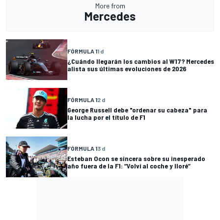
More from
Mercedes
FÓRMULA 1
1 d
¿Cuándo llegarán los cambios al W17? Mercedes
alista sus últimas evoluciones de 2026
FÓRMULA 1
2 d
George Russell debe "ordenar su cabeza" para
la lucha por el título de F1
FÓRMULA 1
3 d
Esteban Ocon se sincera sobre su inesperado
año fuera de la F1: “Volví al coche y lloré”