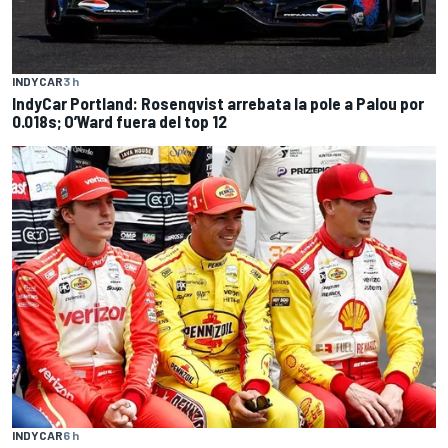
INDYCAR
3 h
IndyCar Portland: Rosenqvist arrebata la pole a Palou por
0.018s; O’Ward fuera del top 12
INDYCAR
6 h