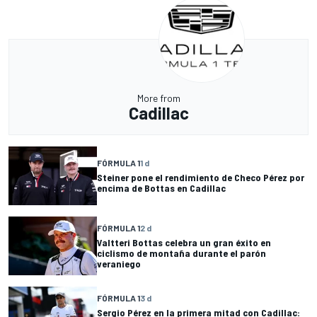
More from
Cadillac
FÓRMULA 1
1 d
Steiner pone el rendimiento de Checo Pérez por
encima de Bottas en Cadillac
FÓRMULA 1
2 d
Valtteri Bottas celebra un gran éxito en
ciclismo de montaña durante el parón
veraniego
FÓRMULA 1
3 d
Sergio Pérez en la primera mitad con Cadillac: