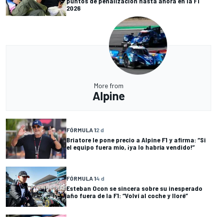
puntos de penalización hasta ahora en la F1
2026
More from
Alpine
FÓRMULA 1
2 d
Briatore le pone precio a Alpine F1 y afirma: “Si
el equipo fuera mío, ¡ya lo habría vendido!”
FÓRMULA 1
4 d
Esteban Ocon se sincera sobre su inesperado
año fuera de la F1: “Volví al coche y lloré”