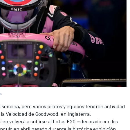
es
de semana,
pero varios pilotos y equipos tendrán actividad
e la Velocidad de Goodwood, en Inglaterra
.
uien volverá a subirse al Lotus E20 —decorado con los
ndujo en abril pasado durante la histórica exhibición