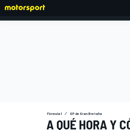
FÓRMULA 1
Fórmula 1
GP de Gran Bretaña
A QUÉ HORA Y C