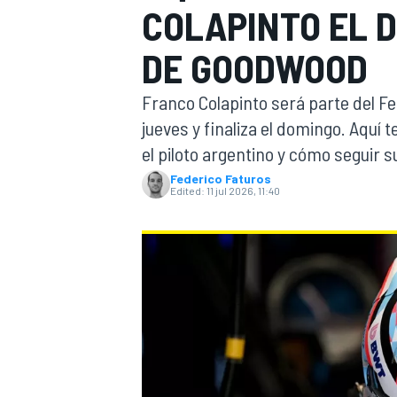
COLAPINTO EL D
FÓRMULA E
MOTO
DE GOODWOOD
Franco Colapinto será parte del Fe
jueves y finaliza el domingo. Aquí 
el piloto argentino y cómo seguir s
Federico Faturos
NASCAR
INDYCAR
SPORTSCAR
RALLY
TURISM
Edited:
11 jul 2026, 11:40
MÁS