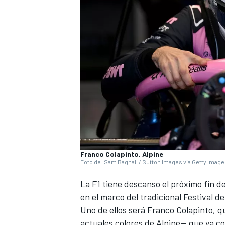
Franco Colapinto, Alpine
Foto de: Sam Bagnall / Sutton Images via Getty Imag
La F1 tiene descanso el próximo fin 
en el marco del tradicional Festival d
Uno de ellos será
Franco Colapinto
, q
actuales colores de
Alpine
— que ya co