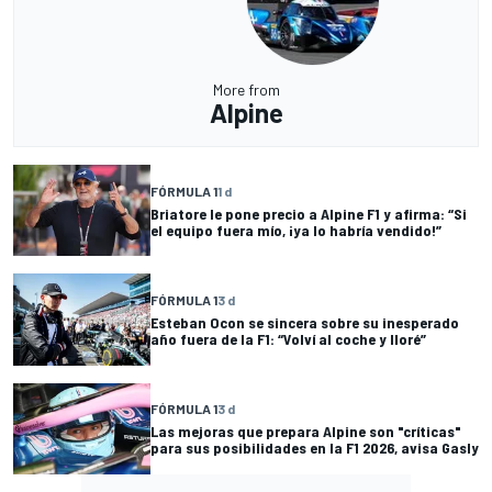
More from
Alpine
FÓRMULA 1
1 d
Briatore le pone precio a Alpine F1 y afirma: “Si
el equipo fuera mío, ¡ya lo habría vendido!”
FÓRMULA 1
3 d
Esteban Ocon se sincera sobre su inesperado
año fuera de la F1: “Volví al coche y lloré”
FÓRMULA 1
3 d
Las mejoras que prepara Alpine son "críticas"
para sus posibilidades en la F1 2026, avisa Gasly