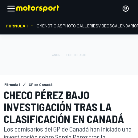
FÓRMULA 1
HOME
NOTICIAS
PHOTO GALLERIES
VIDEOS
CALENDARIO
Fórmula 1
GP de Canadá
CHECO PÉREZ BAJO
INVESTIGACIÓN TRAS LA
CLASIFICACIÓN EN CANADÁ
Los comisarios del GP de Canadá han iniciado una
investigación sobre Sergio Pérez tras la