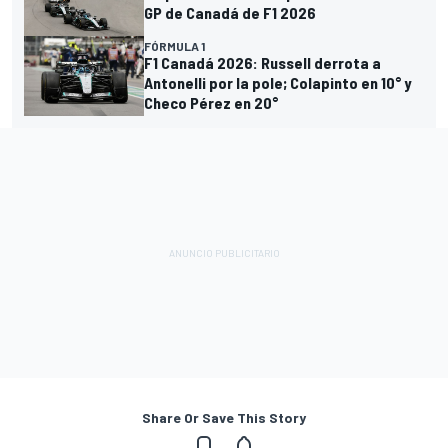
GP de Canadá de F1 2026
FÓRMULA 1
F1 Canadá 2026: Russell derrota a
Antonelli por la pole; Colapinto en 10° y
Checo Pérez en 20°
Share Or Save This Story