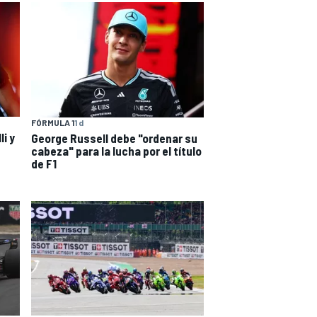
FÓRMULA 1
1 d
i y
George Russell debe "ordenar su
cabeza" para la lucha por el título
de F1