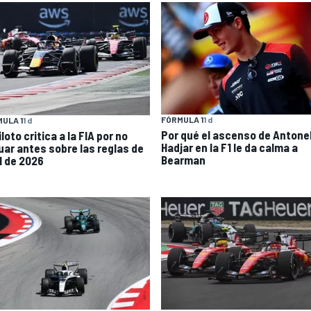
FÓRMULA 1
1 d
ULA 1
1 d
Por qué el ascenso de Antonell
loto critica a la FIA por no
Hadjar en la F1 le da calma a
uar antes sobre las reglas de
Bearman
1 de 2026