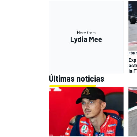
More from
Lydia Mee
FÓRM
Expi
act
la F
Últimas noticias