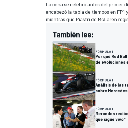
La cena se celebró antes del primer d
encabezó la tabla de tiempos en FP1 
mientras que Piastri de McLaren regi
También lee:
FÓRMULA 1
Por qué Red Bull
de evoluciones 
FÓRMULA 1
Análisis de las 
sobre Mercedes 
FÓRMULA 1
Mercedes recibe 
que sigue vivo"