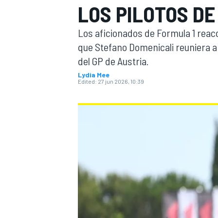
LOS PILOTOS DE
FÓRMULA E
MOTO
Los aficionados de Formula 1 reacc
que Stefano Domenicali reuniera a l
del GP de Austria.
Lydia Mee
Edited:
27 jun 2026, 10:39
NASCAR
INDYCAR
SPORTSCAR
RALLY
TURISM
MÁS