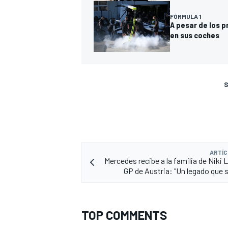
FÓRMULA 1
A pesar de los p
en sus coches
S
ARTÍC
Mercedes recibe a la familia de Niki 
GP de Austria: "Un legado que s
TOP COMMENTS