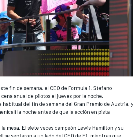
este fin de semana, el CEO de Formula 1, Stefano
a cena anual de pilotos el jueves por la noche.
 habitual del fin de semana del Gran Premio de Austria, y
menicali la noche antes de que la acción en pista
e la mesa. El siete veces campeón
Lewis Hamilton
y su
ll
se sentaron a un lado del CEO de F1, mientras que