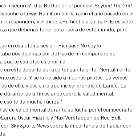
os inseguros", dijo Button en el podcast
Beyond The Grid
.
 escuché a Lewis Hamilton por la radio el año pasado en el
le responden, y él dice: '¿He hecho algo mal?' Eres siete
za que deberías tener está fuera de este mundo, pero
sas en esa última sesión. Piensas: 'No soy lo
staba dos décimas por detrás de mi compañero de
 la que te sometes es enorme.
tos en este deporte aunque tengan talento. Mentalmente,
nte oscuro. Y se lo he oído a muchos pilotos. Lo vemos
os de ello, y eso es lo que me sorprendió de Lando. La
 durante los últimos años sobre la salud mental.
e eso te da mucha fuerza."
allas de salud mental durante su lucha por el campeonato
cLaren
,
Oscar Piastri
, y
Max Verstappen
de Red Bull.
ó con
Sky Sports News
sobre la importancia de hablar con
da.