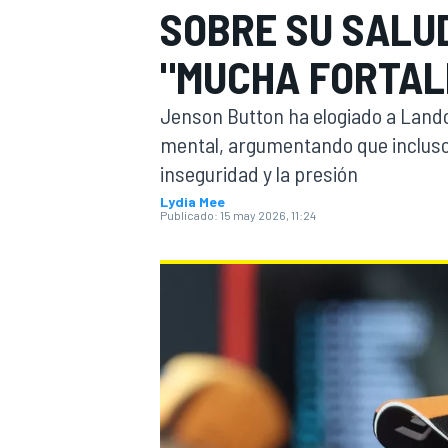
SOBRE SU SALU
FÓRMULA E
MOTO
"MUCHA FORTAL
Jenson Button ha elogiado a Lando
mental, argumentando que incluso l
inseguridad y la presión
Lydia Mee
NASCAR
INDYCAR
SPORTSCAR
RALLY
TURISM
Publicado:
15 may 2026, 11:24
MÁS