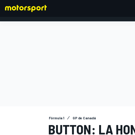
FÓRMULA 1
Fórmula 1
GP de Canadá
BUTTON: LA HO