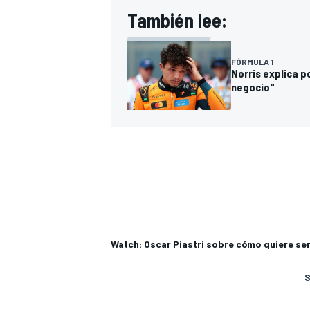
También lee:
FÓRMULA 1
Norris explica po
negocio"
Watch: Oscar Piastri sobre cómo quiere se
S