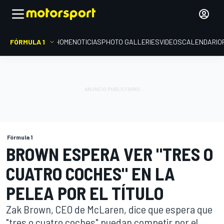
FÓRMULA 1
HOME
NOTICIAS
PHOTO GALLERIES
VIDEOS
CALENDARIO
Fórmula 1
BROWN ESPERA VER "TRES O
CUATRO COCHES" EN LA
PELEA POR EL TÍTULO
Zak Brown, CEO de McLaren, dice que espera que
"tres o cuatro coches" puedan competir por el