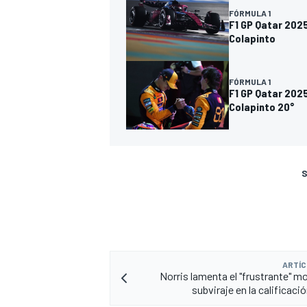
FÓRMULA 1
F1 GP Qatar 2025
Colapinto
FÓRMULA 1
F1 GP Qatar 2025
Colapinto 20°
S
ARTÍC
Norris lamenta el "frustrante" 
subviraje en la calificaci