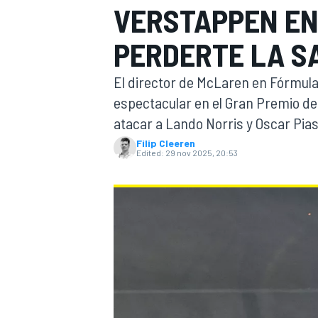
VERSTAPPEN EN
FÓRMULA E
MOTO
PERDERTE LA S
El director de McLaren en Fórmula 
espectacular en el Gran Premio de
atacar a Lando Norris y Oscar Pias
Filip Cleeren
NASCAR
INDYCAR
SPORTSCAR
RALLY
TURISM
Edited:
29 nov 2025, 20:53
MÁS