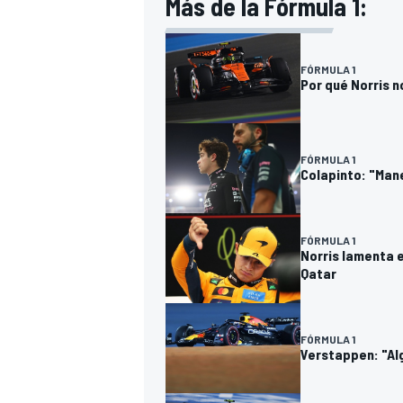
Más de la Fórmula 1:
FÓRMULA 1
Por qué Norris n
FÓRMULA 1
Colapinto: "Mane
FÓRMULA 1
Norris lamenta e
Qatar
FÓRMULA 1
Verstappen: "Al