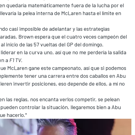
en quedaría matemáticamente fuera de la lucha por el
llevaría la pelea interna de McLaren hasta el límite en
endo casi imposible de adelantar y las estrategias
paradas, Brown espera que el cuatro veces campeón del
 inicio de las 57 vueltas del GP del domingo.
liderar en la curva uno, así que no me perdería la salida
wn a
F1 TV
.
 que McLaren gane este campeonato, así que si podemos
plemente tener una carrera entre dos caballos en Abu
uieren invertir posiciones, eso depende de ellos, a mí no
en las reglas, nos encanta verlos competir, se pelean
 pueden controlar la situación, llegaremos bien a Abu
ue hacerlo."