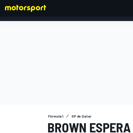
FÓRMULA 1
Fórmula 1
GP de Qatar
BROWN ESPERA 