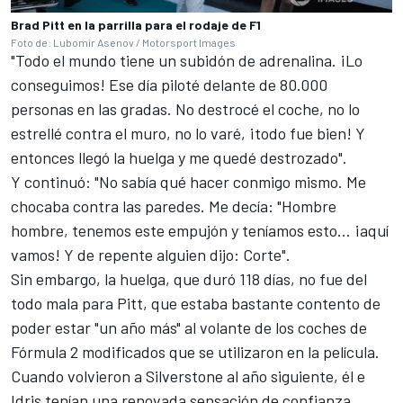
Brad Pitt en la parrilla para el rodaje de F1
Foto de: Lubomir Asenov / Motorsport Images
"Todo el mundo tiene un subidón de adrenalina. ¡Lo
conseguimos! Ese día piloté delante de 80.000
personas en las gradas. No destrocé el coche, no lo
estrellé contra el muro, no lo varé, ¡todo fue bien! Y
entonces llegó la huelga y me quedé destrozado".
Y continuó: "No sabía qué hacer conmigo mismo. Me
chocaba contra las paredes. Me decía: "Hombre
hombre, tenemos este empujón y teníamos esto... ¡aquí
vamos! Y de repente alguien dijo: Corte".
Sin embargo, la huelga, que duró 118 días, no fue del
todo mala para Pitt, que estaba bastante contento de
poder estar "un año más" al volante de los coches de
Fórmula 2 modificados que se utilizaron en la película.
Cuando
volvieron a Silverstone
al año siguiente, él e
Idris tenían una renovada sensación de confianza.