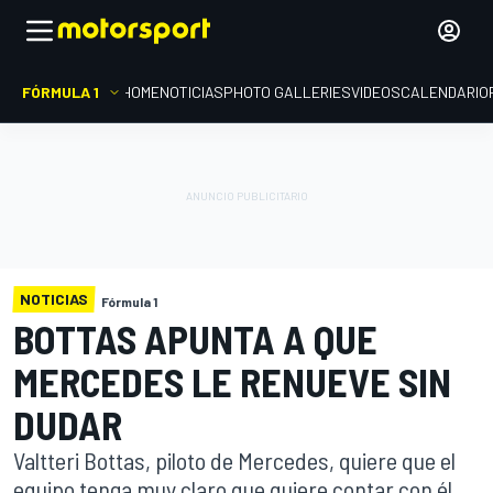
FÓRMULA 1
HOME
NOTICIAS
PHOTO GALLERIES
VIDEOS
CALENDARIO
NOTICIAS
Fórmula 1
BOTTAS APUNTA A QUE
MERCEDES LE RENUEVE SIN
DUDAR
Valtteri Bottas, piloto de Mercedes, quiere que el
equipo tenga muy claro que quiere contar con él