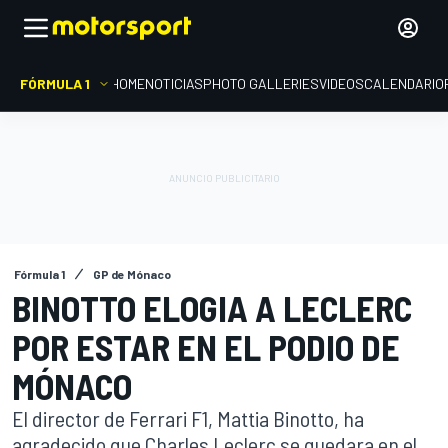
FÓRMULA 1
HOME
NOTICIAS
PHOTO GALLERIES
VIDEOS
CALENDARIO
Fórmula 1
GP de Mónaco
BINOTTO ELOGIA A LECLERC
POR ESTAR EN EL PODIO DE
MÓNACO
El director de Ferrari F1, Mattia Binotto, ha
agradecido que Charles Leclerc se quedara en el