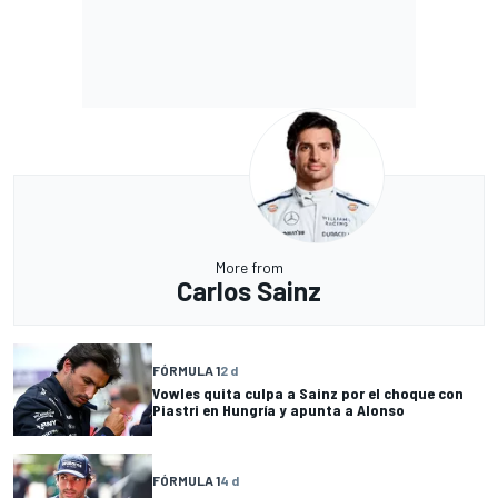
More from
Carlos Sainz
FÓRMULA 1
2 d
Vowles quita culpa a Sainz por el choque con
Piastri en Hungría y apunta a Alonso
FÓRMULA 1
4 d