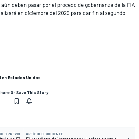
 aún deben pasar por el procedo de gobernanza de la FIA
ealizará en diciembre del 2029 para dar fin al segundo
F1 en Estados Unidos
hare Or Save This Story
ULO PREVIO
ARTÍCULO SIGUIENTE
ítulo de F1
El veredicto de Verstappen y Leclerc sobre el