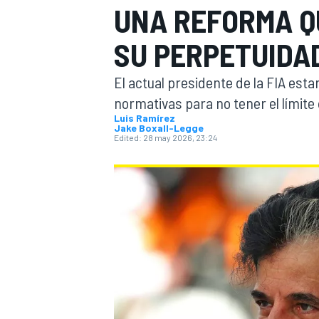
UNA REFORMA QU
FÓRMULA E
MOTO
SU PERPETUIDA
El actual presidente de la FIA est
normativas para no tener el límite 
Luis Ramírez
Jake Boxall-Legge
Edited:
28 may 2026, 23:24
NASCAR
INDYCAR
SPORTSCAR
RALLY
TURISM
MÁS