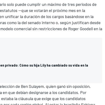
ario solo puede cumplir un máximo de tres periodos de
 estatutos —que se votarán el próximo mes en la
n unificar la duración de los cargos basándose en la
ras como la del senado interno o, según justifican desde
o modelo comercial sin restricciones de Roger Goodell en la
n privado: Cómo su hija Lily ha cambiado su vida en la
reelección de Ben Sulayem, quien ganó sin oposición,
ma en que debían designarse a los candidatos. Por
 estaba la cláusula que exige que los candidatos
 por cada región global. Al estar la brasileña Fabiana