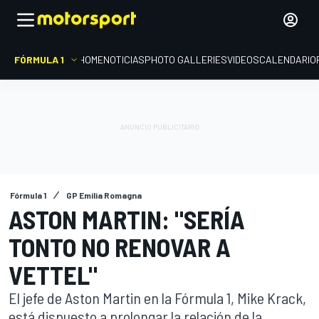
FÓRMULA 1
HOME
NOTICIAS
PHOTO GALLERIES
VIDEOS
CALENDARIO
Fórmula 1
GP Emilia Romagna
ASTON MARTIN: "SERÍA
TONTO NO RENOVAR A
VETTEL"
El jefe de Aston Martin en la Fórmula 1, Mike Krack,
está dispuesto a prolongar la relación de la