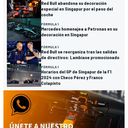
Red Bull abandona su decoración
especial en Singapur por el peso del
coche
FÓRMULA 1
Mercedes homenajea a Petronas en su
decoración en Singapur
FÓRMULA 1
Red Bull se reorganiza tras las salidas
de directivos: Lambiase promocionado
FÓRMULA 1
Horarios del GP de Singapur de la F1
2024 con Checo Pérez y Franco
Colapinto