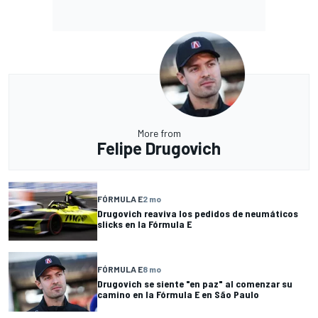
More from
Felipe Drugovich
FÓRMULA E
2 mo
Drugovich reaviva los pedidos de neumáticos
slicks en la Fórmula E
FÓRMULA E
8 mo
Drugovich se siente "en paz" al comenzar su
camino en la Fórmula E en São Paulo