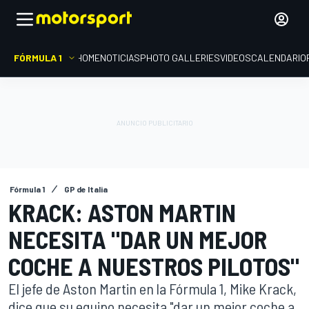
FÓRMULA 1
HOME
NOTICIAS
PHOTO GALLERIES
VIDEOS
CALENDARIO
Fórmula 1
GP de Italia
KRACK: ASTON MARTIN
NECESITA "DAR UN MEJOR
COCHE A NUESTROS PILOTOS"
El jefe de Aston Martin en la Fórmula 1, Mike Krack,
dice que su equipo necesita "dar un mejor coche a